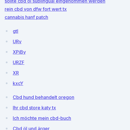
sollte cbd öl sublingual eingenommen werden
rein cbd von dfw fort wert tx
cannabis hanf patch
gtl
URv
XPiBy
URZF
XR
kxcY
Cbd hund behandelt oregon
Ihr cbd store katy tx
Ich möchte mein cbd-buch
Cbd öl und ärger