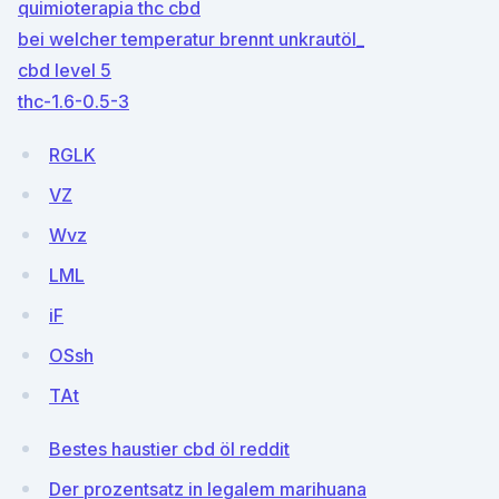
quimioterapia thc cbd
bei welcher temperatur brennt unkrautöl_
cbd level 5
thc-1.6-0.5-3
RGLK
VZ
Wvz
LML
iF
OSsh
TAt
Bestes haustier cbd öl reddit
Der prozentsatz in legalem marihuana