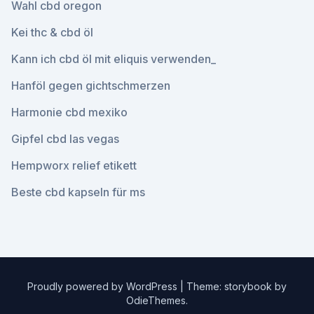
Wahl cbd oregon
Kei thc & cbd öl
Kann ich cbd öl mit eliquis verwenden_
Hanföl gegen gichtschmerzen
Harmonie cbd mexiko
Gipfel cbd las vegas
Hempworx relief etikett
Beste cbd kapseln für ms
Proudly powered by WordPress
|
Theme: storybook by
OdieThemes
.