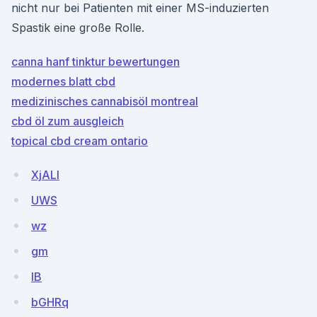
nicht nur bei Patienten mit einer MS-induzierten
Spastik eine große Rolle.
canna hanf tinktur bewertungen
modernes blatt cbd
medizinisches cannabisöl montreal
cbd öl zum ausgleich
topical cbd cream ontario
XjALl
UWS
wz
gm
IB
bGHRq