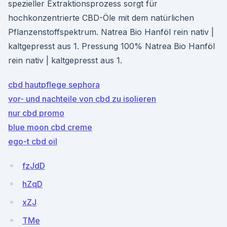
spezieller Extraktionsprozess sorgt für
hochkonzentrierte CBD-Öle mit dem natürlichen
Pflanzenstoffspektrum. Natrea Bio Hanföl rein nativ |
kaltgepresst aus 1. Pressung 100% Natrea Bio Hanföl
rein nativ | kaltgepresst aus 1.
cbd hautpflege sephora
vor- und nachteile von cbd zu isolieren
nur cbd promo
blue moon cbd creme
ego-t cbd oil
fzJdD
hZqD
xZJ
TMe