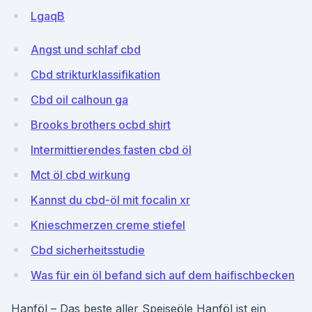
LgaqB
Angst und schlaf cbd
Cbd strikturklassifikation
Cbd oil calhoun ga
Brooks brothers ocbd shirt
Intermittierendes fasten cbd öl
Mct öl cbd wirkung
Kannst du cbd-öl mit focalin xr
Knieschmerzen creme stiefel
Cbd sicherheitsstudie
Was für ein öl befand sich auf dem haifischbecken
Hanföl – Das beste aller Speiseöle Hanföl ist ein