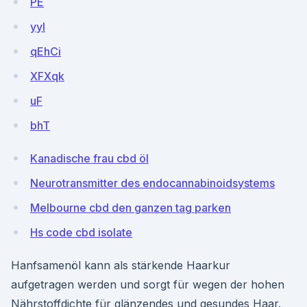
PE
yyI
qEhCi
XFXqk
uF
bhT
Kanadische frau cbd öl
Neurotransmitter des endocannabinoidsystems
Melbourne cbd den ganzen tag parken
Hs code cbd isolate
Hanfsamenöl kann als stärkende Haarkur
aufgetragen werden und sorgt für wegen der hohen
Nährstoffdichte für glänzendes und gesundes Haar.